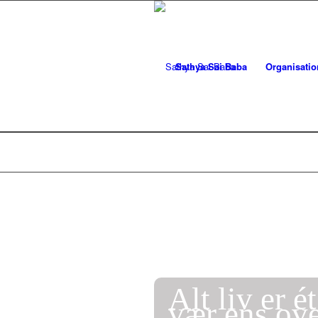
Sathya Sai Baba
Organisati
Elsk alle, t
Begynd din dag
og anvend den t
slut din dag i K
det er vejen til
Alt liv er ét
vær ens ove