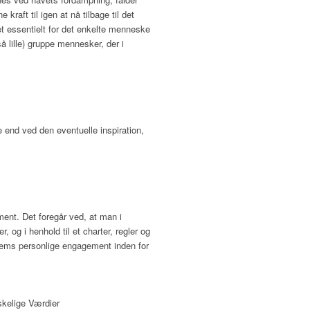
kraft til igen at nå tilbage til det
t essentielt for det enkelte menneske
å lille) gruppe mennesker, der i
 end ved den eventuelle inspiration,
ent. Det foregår ved, at man i
og i henhold til et charter, regler og
dlems personlige engagement inden for
skelige Værdier