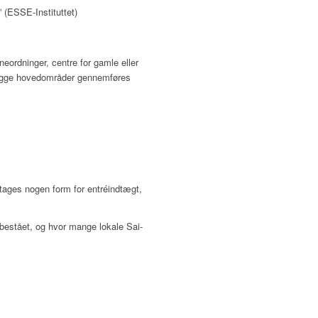
 (ESSE-Instituttet)
eordninger, centre for gamle eller
 begge hovedområder gennemføres
 tages nogen form for entréindtægt,
 bestået, og hvor mange lokale Sai-