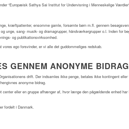
nder “Europæisk Sathya Sai Institut for Undervisning i Menneskelige Værdier”
gtninge, kræftpatienter, ensomme gamle, forsømte børn m.fl. gennem besøgsvenn
n og unge, sang- musik- og dramagrupper, håndværkergrupper o.l. Inden for
ænings- og publikationsvirksomhed.
at vores ego forsvinder, er vi alle det guddommeliges redskab.
RES GENNEM ANONYME BIDRAG
rganisationens drift. Der indsamles ikke penge, betales ikke kontingent eller
 hengivnes anonyme bidrag.
i et center eller en gruppe afhænger af, hvor længe den pågældende enhed har
er fordelt i Danmark.