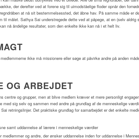
ække, der derefter ved at forene sig til uimodståelige floder opnår den fornødne 
or regndråben at nå sit bestemmelsessted, det åbne hav. På samme måde er de
 til målet. Sathya Sai understregede dette ved at påpege, at en (selv aldrig s
an nå åndelige resultater, som den enkelte ikke kan nå i et helt liv.
MAGT
at medlemmerne ikke må missionere eller søge at påvirke andre på anden måde
 OG ARBEJDET
s centre og grupper, men at blive medlem kræver et mere personligt engagem
jde med sig selv og sammen med andre på grundlag af de menneskelige værdier, 
Sai retningslinjer. Det praktiske grundlag for samarbejdet er det enkelte me
sne samt uddannelse af lærere i menneskelige værdier
 for medlemmer og andre, der ønsker uddannelse inden for uddannelse i Menne