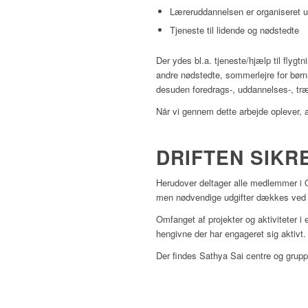
Læreruddannelsen er organiseret u
Tjeneste til lidende og nødstedte
Der ydes bl.a. tjeneste/hjælp til fly
andre nødstedte, sommerlejre for bør
desuden foredrags-, uddannelses-, tr
Når vi gennem dette arbejde oplever, 
DRIFTEN SIK
Herudover deltager alle medlemmer i O
men nødvendige udgifter dækkes ved
Omfanget af projekter og aktiviteter 
hengivne der har engageret sig aktivt.
Der findes Sathya Sai centre og grupp