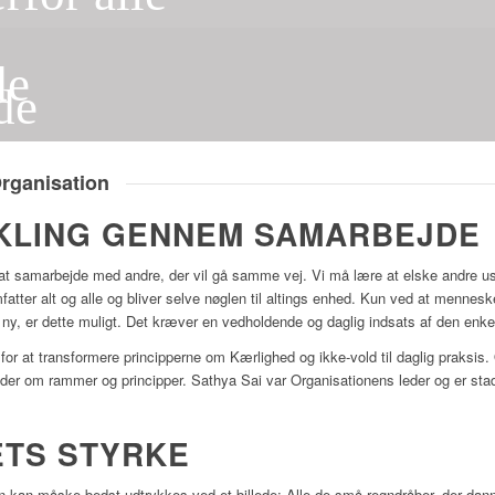
e
de
de
Organisation
IKLING GENNEM SAMARBEJDE
r at samarbejde med andre, der vil gå samme vej. Vi må lære at elske andre u
 omfatter alt og alle og bliver selve nøglen til altings enhed. Kun ved at mennesk
 ny, er dette muligt. Det kræver en vedholdende og daglig indsats af den enkelt
for at transformere principperne om Kærlighed og ikke-vold til daglig praksis
jder om rammer og principper. Sathya Sai var Organisationens leder og er stad
TS STYRKE
 kan måske bedst udtrykkes ved et billede: Alle de små regndråber, der dan