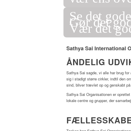
Se det god
Gør det go
Vær det go
Sathya Sai International 
ÅNDELIG UDV
Sathya Sai sagde, vi alle har brug fo
sig i stadigt større cirkler, indtil den
sind, bliver trævlet op og genskabt på
Sathya Sai Organisationen er oprettet 
lokale centre og grupper, der samarbe
FÆLLESSKABE
Tanken bag Sathya Sai Organisationen