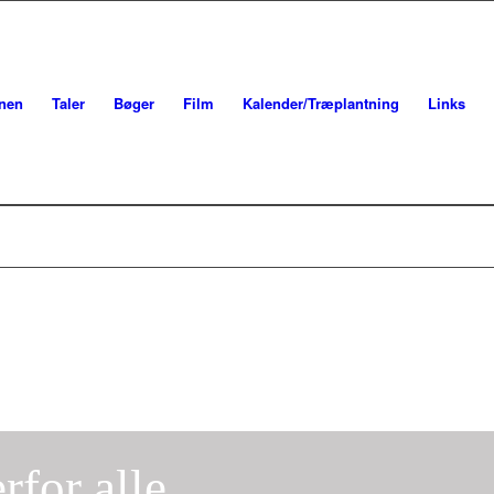
onen
Taler
Bøger
Film
Kalender/Træplantning
Links
jen alle
 med Kærlighed
il Kærlighed
ærlighed
 Gud
rfor alle