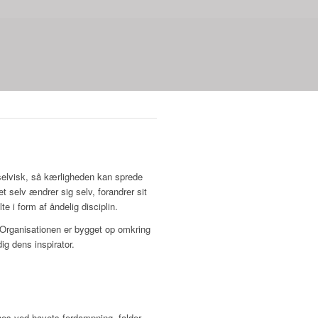
selvisk, så kærligheden kan sprede
et selv ændrer sig selv, forandrer sit
e i form af åndelig disciplin.
. Organisationen er bygget op omkring
ig dens inspirator.
nes ved havets fordampning, falder